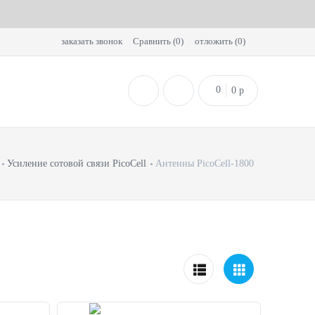
заказать звонок
Сравнить (
0
)
отложить (
0
)
0
0
p
Усиление сотовой связи PicoCell
Антенны PicoCell-1800