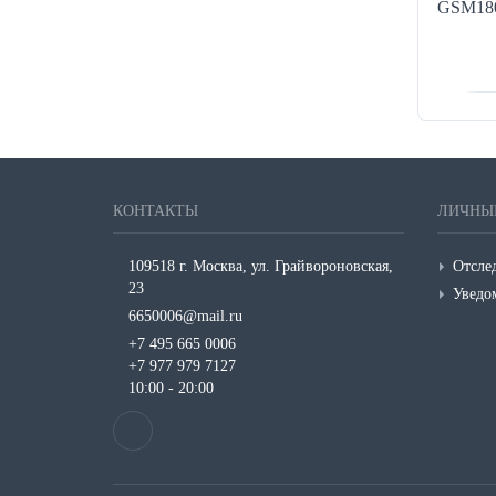
GSM180
Подарочные наборы на День рождения
Подарочные наборы на День святого
Валентина
Подарочные наборы на Новый год
Подарочные наборы по имени
КОНТАКТЫ
ЛИЧНЫ
109518 г. Москва, ул. Грайвороновская,
Отслед
23
Уведо
6650006@mail.ru
+7 495 665 0006
+7 977 979 7127
10:00 - 20:00