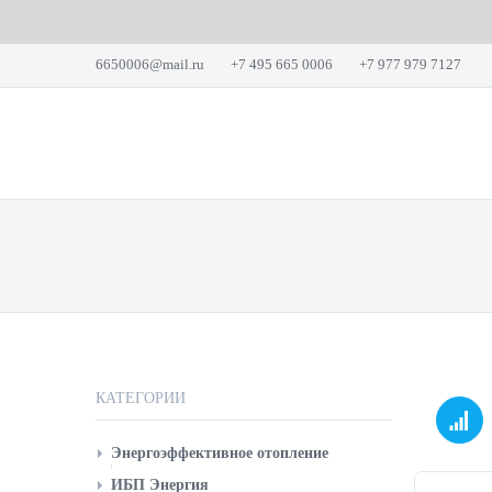
6650006@mail.ru
+7 495 665 0006
+7 977 979 7127
КАТАЛОГ
ЭН
КАТЕГОРИИ
Энергоэффективное отопление
КОУЗИ конвекторы
ИБП Энергия