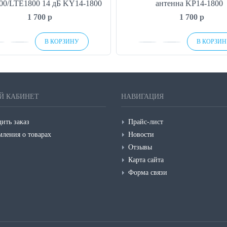
0/LTE1800 14 дБ KY14-1800
антенна KP14-1800
1 700
p
1 700
p
В КОРЗИНУ
В КОРЗИ
Й КАБИНЕТ
НАВИГАЦИЯ
ить заказ
Прайс-лист
мления о товарах
Новости
Отзывы
Карта сайта
Форма связи