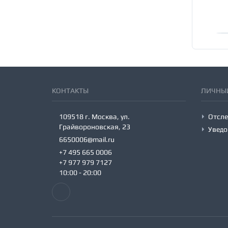
Подарочные наборы на День рождения
Подарочные наборы на День святого
Валентина
Подарочные наборы на Новый год
Подарочные наборы по имени
КОНТАКТЫ
ЛИЧНЫЙ
109518 г. Москва, ул.
Отсле
Грайвороновская, 23
Уведо
6650006@mail.ru
+7 495 665 0006
+7 977 979 7127
10:00 - 20:00