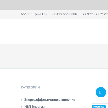
6650006@mail.ru
+7 495 665 0006
+7 977 979 7127
КАТАЛОГ
ЭНЕ
КАТЕГОРИИ
Энергоэффективное отопление
КОУЗИ конвекторы
ИБП Энергия
Новинка